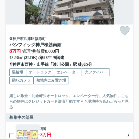
神戸市兵庫区福原町
パシフィック神戸桜筋南館
8
万円
管理/共益費8,000円
48.96㎡ (2LDK) /築28年 /9階建
神戸市西神・山手線「湊川公園」駅 徒歩5分
駐輪場
オートロック
エレベーター
光ファイバー
防犯カメラ
敷地内ごみ置き場
嬉しい敷金・礼金0円♪オートロック、エレベーター付、人気物件。こち
らの物件はクレジットカード決済可能です＾＾現地待ち合わ...
もっと見
る
募集中の部屋
2階
8万円