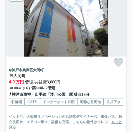
神戸市兵庫区大同町
JS大同町
4.7
万円
管理/共益費3,000円
30.08㎡ (1R) /築60年 /2階建
神戸市西神・山手線「湊川公園」駅 徒歩13分
駐輪場
CATV
インターネット対応
閑静な住宅地
公共下水
ペット可。大規模リノベーションのお洒落デザイナーズ。追炊バス、独
立洗面台、エアコン等々、設備も充実。こちらの物件はクレジ...
もっと
見る