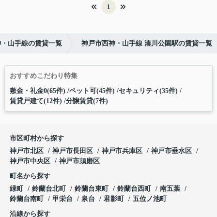
1
神・山手線の賃貸一覧
神戸市西神・山手線 湊川公園駅の賃貸一覧
おすすめこだわり特集
敷金・礼金0(65件)
ペット可(45件)
セキュリティ(35件)
賃貸戸建て(12件)
分譲賃貸(7件)
市区町村から探す
神戸市北区
神戸市長田区
神戸市兵庫区
神戸市垂水区
神戸市中央区
神戸市須磨区
町名から探す
緑町
鈴蘭台北町
鈴蘭台東町
鈴蘭台西町
南五葉
鈴蘭台南町
甲栄台
泉台
君影町
五位ノ池町
沿線から探す