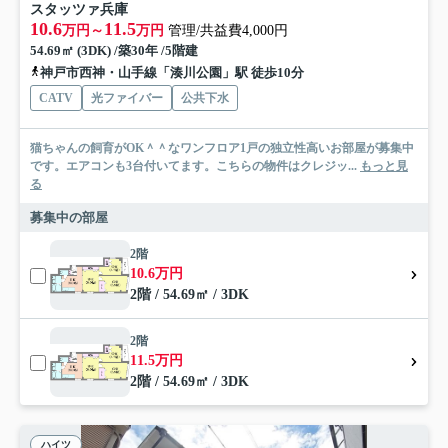
スタッツァ兵庫
10.6
11.5
万円～
万円
管理/共益費4,000円
54.69㎡ (3DK) /築30年 /5階建
神戸市西神・山手線「湊川公園」駅 徒歩10分
CATV
光ファイバー
公共下水
猫ちゃんの飼育がOK＾＾なワンフロア1戸の独立性高いお部屋が募集中
です。エアコンも3台付いてます。こちらの物件はクレジッ...
もっと見
る
募集中の部屋
2階
10.6万円
2階 / 54.69㎡ / 3DK
2階
11.5万円
2階 / 54.69㎡ / 3DK
ハイツ