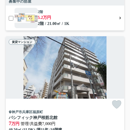
募集中の部屋
2階
5.2万円
2階 / 21.00㎡ / 1K
賃貸マンション
神戸市兵庫区福原町
パシフィック神戸桜筋北館
7
万円
管理/共益費7,000円
40.50㎡ (1LDK) /築31年 /10階建