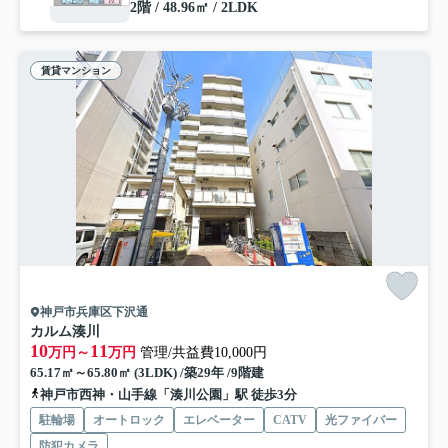
2階 / 48.96㎡ / 2LDK
賃貸マンション
神戸市兵庫区下沢通
カルム湊川
10
11
万円～
万円
管理/共益費10,000円
65.17㎡～65.80㎡ (3LDK) /築29年 /9階建
神戸市西神・山手線「湊川公園」駅 徒歩3分
駐輪場
オートロック
エレベーター
CATV
光ファイバー
防犯カメラ