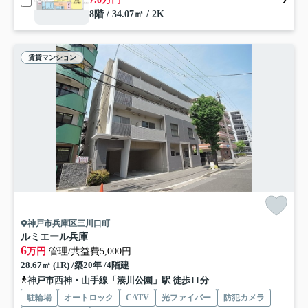
8階 / 34.07㎡ / 2K
賃貸マンション
神戸市兵庫区三川口町
ルミエール兵庫
6
万円
管理/共益費5,000円
28.67㎡ (1R) /築20年 /4階建
神戸市西神・山手線「湊川公園」駅 徒歩11分
駐輪場
オートロック
CATV
光ファイバー
防犯カメラ