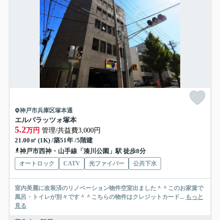
神戸市兵庫区塚本通
エルパラッツォ塚本
5.2
万円
管理/共益費3,000円
21.00㎡ (1K) /築51年 /5階建
神戸市西神・山手線「湊川公園」駅 徒歩8分
オートロック
CATV
光ファイバー
公共下水
室内美麗に改装済のリノベーション物件空室出ました＾＾このお家賃で
風呂・トイレが別々です＾＾こちらの物件はクレジットカード...
もっと
見る