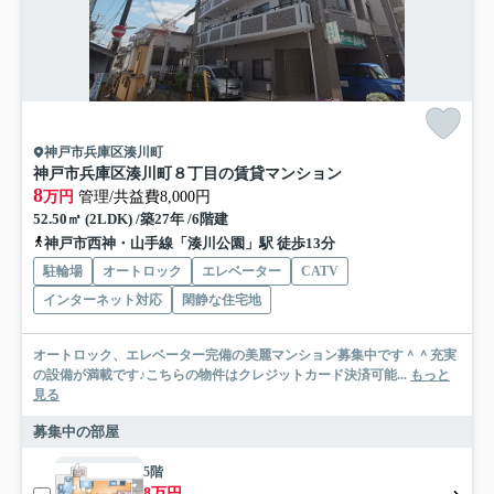
神戸市兵庫区湊川町
神戸市兵庫区湊川町８丁目の賃貸マンション
8
万円
管理/共益費8,000円
52.50㎡ (2LDK) /築27年 /6階建
神戸市西神・山手線「湊川公園」駅 徒歩13分
駐輪場
オートロック
エレベーター
CATV
インターネット対応
閑静な住宅地
オートロック、エレベーター完備の美麗マンション募集中です＾＾充実
の設備が満載です♪こちらの物件はクレジットカード決済可能...
もっと
見る
募集中の部屋
5階
8万円