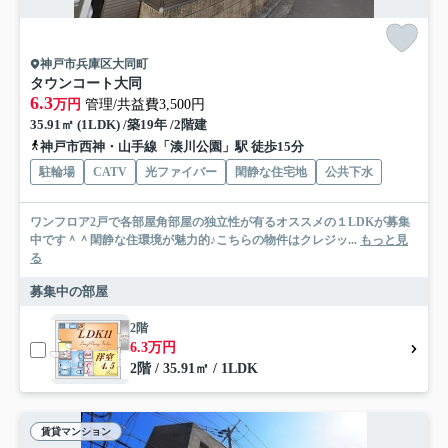
神戸市兵庫区大同町
タウンコート大同
6.3
万円
管理/共益費3,500円
35.91㎡ (1LDK) /築19年 /2階建
神戸市西神・山手線「湊川公園」駅 徒歩15分
駐輪場
CATV
光ファイバー
閑静な住宅地
公共下水
ワンフロア2戸で各部屋角部屋の独立性が有るオススメの１LDKが募集
中です＾＾閑静な住環境が魅力的♪こちらの物件はクレジッ...
もっと見
る
募集中の部屋
2階
6.3万円
2階 / 35.91㎡ / 1LDK
賃貸マンション