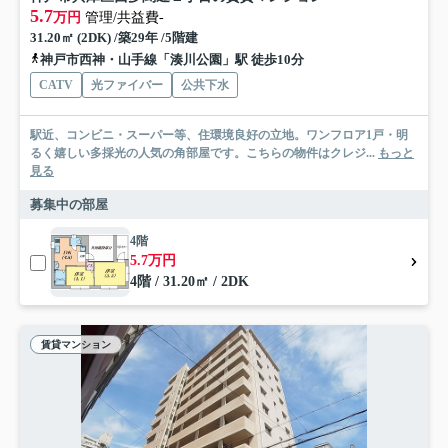
5.7
万円
管理/共益費-
31.20㎡ (2DK) /築29年 /5階建
神戸市西神・山手線「湊川公園」駅 徒歩10分
CATV
光ファイバー
公共下水
駅近、コンビニ・スーパー等、住環境良好の立地。ワンフロア1戸・明
るく嬉しい多採光の人気の角部屋です。こちらの物件はクレジ...
もっと
見る
募集中の部屋
4階
5.7万円
4階 / 31.20㎡ / 2DK
賃貸マンション