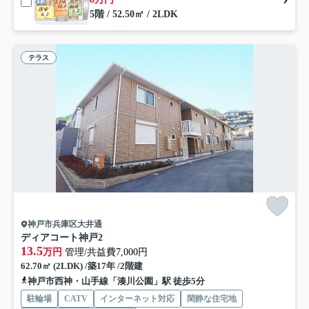
5階 / 52.50㎡ / 2LDK
テラス
神戸市兵庫区大井通
ディアコート神戸2
13.5
万円
管理/共益費7,000円
62.70㎡ (2LDK) /築17年 /2階建
神戸市西神・山手線「湊川公園」駅 徒歩5分
駐輪場
CATV
インターネット対応
閑静な住宅地