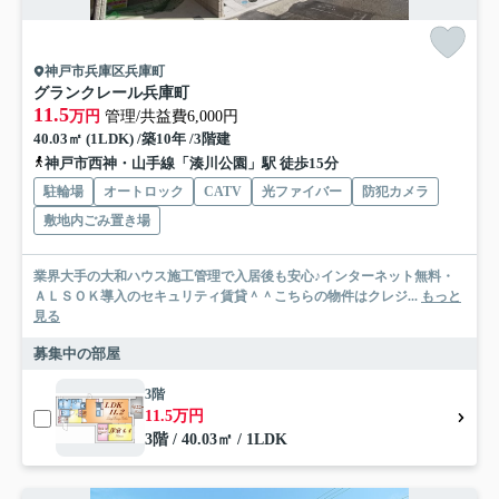
神戸市兵庫区兵庫町
グランクレール兵庫町
11.5
万円
管理/共益費6,000円
40.03㎡ (1LDK) /築10年 /3階建
神戸市西神・山手線「湊川公園」駅 徒歩15分
駐輪場
オートロック
CATV
光ファイバー
防犯カメラ
敷地内ごみ置き場
業界大手の大和ハウス施工管理で入居後も安心♪インターネット無料・
ＡＬＳＯＫ導入のセキュリティ賃貸＾＾こちらの物件はクレジ...
もっと
見る
募集中の部屋
3階
11.5万円
3階 / 40.03㎡ / 1LDK