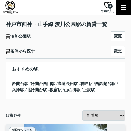
0
お気に入り
神戸市西神・山手線 湊川公園駅の賃貸一覧
変更
湊川公園駅
変更
条件から探す
おすすめの駅
鈴蘭台駅
/
鈴蘭台西口駅
/
高速長田駅
/
神戸駅
/
西鈴蘭台駅
/
兵庫駅
/
北鈴蘭台駅
/
板宿駅
/
山の街駅
/
上沢駅
15
棟
17
件
賃貸マンション