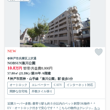
NEW
神戸市兵庫区上沢通
NOBSUN湊川公園
10.8
万円
管理/共益費8,000円
57.80㎡ (2LDK) /築38年 /6階建
神戸市西神・山手線「湊川公園」駅 徒歩3分
オートロック
エレベーター
CATV
インターネット対応
閑静な住宅地
外観タイル張り
近隣スーパー多数♪最寄り駅も約５分以内のペット飼育OK物件＾＾
EV・オートロック付きで安心です＾＾こちらの物件はクレジッ...
もっ