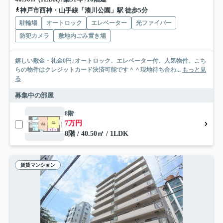
神戸市西神・山手線「湊川公園」駅 徒歩5分
駐輪場
オートロック
エレベーター
光ファイバー
防犯カメラ
敷地内ごみ置き場
嬉しい敷金・礼金0円♪オートロック、エレベーター付、人気物件。こち
らの物件はクレジットカード決済可能です＾＾現地待ち合わ...
もっと見
る
募集中の部屋
8階
7万円
8階 / 40.50㎡ / 1LDK
賃貸マンション