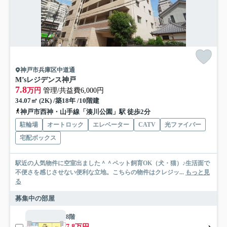
神戸市兵庫区中道通
M’sレジデンス神戸
7.8
万円
管理/共益費6,000円
34.07㎡ (2K) /築18年 /10階建
神戸市西神・山手線「湊川公園」駅 徒歩2分
駐輪場
オートロック
エレベーター
CATV
光ファイバー
宅配ボックス
駅近の人気物件に空室出ました＾＾ペット飼育OK（犬・猫）♪生活面で
不便さを感じさせない便利な立地。こちらの物件はクレジッ...
もっと見
る
募集中の部屋
8階
7.8万円