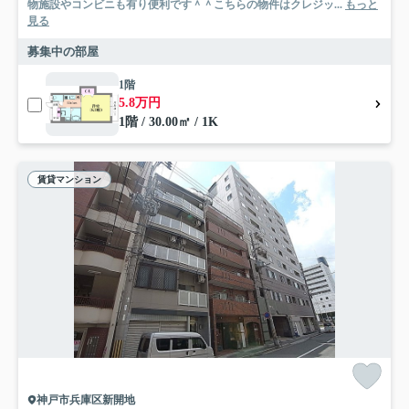
物施設やコンビニも有り便利です＾＾こちらの物件はクレジッ...
もっと
見る
募集中の部屋
1階
5.8万円
1階 / 30.00㎡ / 1K
賃貸マンション
神戸市兵庫区新開地