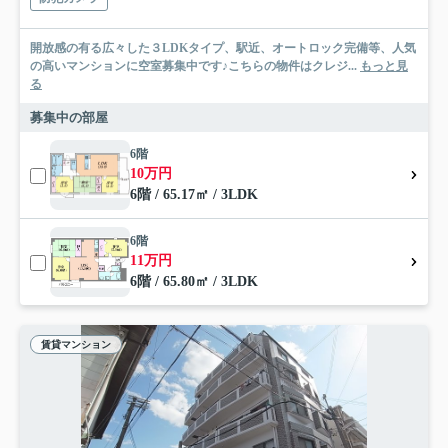
開放感の有る広々した３LDKタイプ、駅近、オートロック完備等、人気
の高いマンションに空室募集中です♪こちらの物件はクレジ...
もっと見
る
募集中の部屋
6階
10万円
6階 / 65.17㎡ / 3LDK
6階
11万円
6階 / 65.80㎡ / 3LDK
賃貸マンション