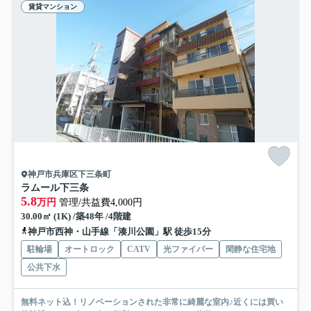
賃貸マンション
神戸市兵庫区下三条町
ラムール下三条
5.8
万円
管理/共益費4,000円
30.00㎡ (1K) /築48年 /4階建
神戸市西神・山手線「湊川公園」駅 徒歩15分
駐輪場
オートロック
CATV
光ファイバー
閑静な住宅地
公共下水
無料ネット込！リノベーションされた非常に綺麗な室内♪近くには買い