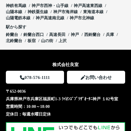
神鉄有馬線
神戸市西神・山手線
神戸高速東西線
山陽本線
神鉄粟生線
神戸市海岸線
東海道本線
山陽電鉄本線
神戸高速南北線
神戸市北神線
駅から探す
鈴蘭台
鈴蘭台西口
高速長田
神戸
西鈴蘭台
兵庫
北鈴蘭台
板宿
山の街
上沢
株式会社良室
078-576-1111
お問い合わせ
〒652-0036
兵庫県神戸市兵庫区福原町1-3 ﾗｲｵﾝｽﾞﾌﾟﾗｻﾞｵｰﾀﾆ神戸 １02号室
営業時間：
10:00～18:00
定休日：
毎週水曜日定休