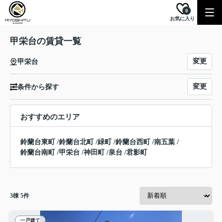
0
お気に入り
甲栄台の賃貸一覧
変更
甲栄台
変更
条件から探す
おすすめのエリア
鈴蘭台東町
/
鈴蘭台北町
/
緑町
/
鈴蘭台西町
/
南五葉
/
鈴蘭台南町
/
甲栄台
/
神田町
/
泉台
/
君影町
3
棟
5
件
一戸建て