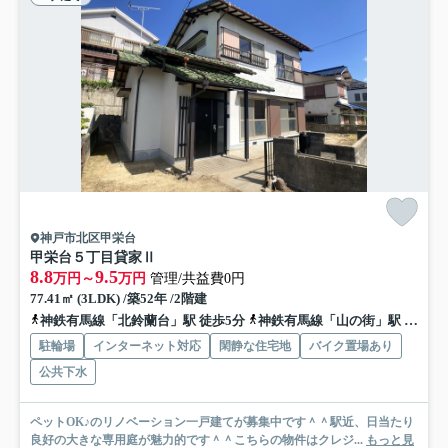
神戸市北区甲栄台
甲栄台５丁目貸家Ⅱ
8.8
9.5
万円～
万円
管理/共益費0円
77.41㎡ (3LDK) /築52年 /2階建
神鉄有馬線「北鈴蘭台」駅 徒歩5分
神鉄有馬線「山の街」駅 徒歩15分
駐輪場
インターネット対応
閑静な住宅地
バイク置場あり
公共下水
ペットOK♪のリノベーション一戸建てが募集中です＾＾駅近、日当たり
良好の大きな専用庭が魅力的です＾＾こちらの物件はクレジ...
もっと見