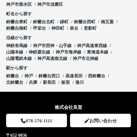
神戸市垂水区
神戸市須磨区
町名から探す
鈴蘭台東町
鈴蘭台北町
緑町
鈴蘭台西町
南五葉
鈴蘭台南町
甲栄台
神田町
泉台
君影町
沿線から探す
神鉄有馬線
神戸市西神・山手線
神戸高速東西線
山陽本線
神鉄粟生線
神戸市海岸線
東海道本線
山陽電鉄本線
神戸高速南北線
神戸市北神線
駅から探す
鈴蘭台
神戸
鈴蘭台西口
高速長田
西鈴蘭台
北鈴蘭台
兵庫
新長田
板宿
湊川
株式会社良室
078-576-1111
お問い合わせ
〒652-0036