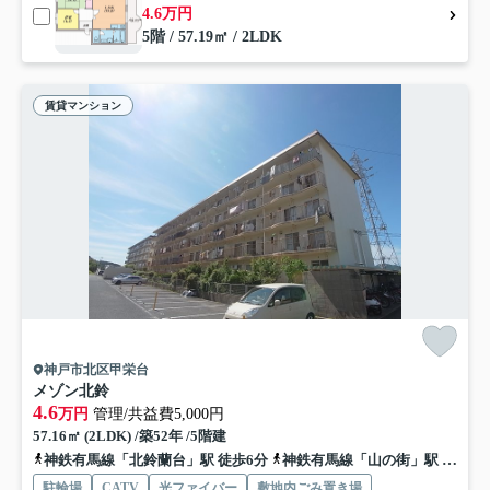
4.6万円
5階 / 57.19㎡ / 2LDK
賃貸マンション
神戸市北区甲栄台
メゾン北鈴
4.6
万円
管理/共益費5,000円
57.16㎡ (2LDK) /築52年 /5階建
神鉄有馬線「北鈴蘭台」駅 徒歩6分
神鉄有馬線「山の街」駅 徒歩6分
駐輪場
CATV
光ファイバー
敷地内ごみ置き場