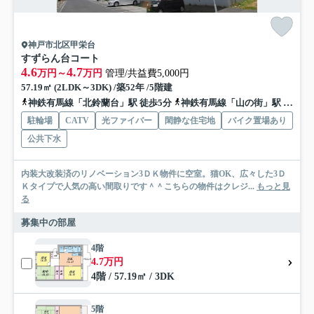
神戸市北区甲栄台
すずらん台コート
4.6
4.7
万円～
万円
管理/共益費5,000円
57.19㎡ (2LDK～3DK) /築52年 /5階建
神鉄有馬線「北鈴蘭台」駅 徒歩5分
神鉄有馬線「山の街」駅 徒歩7分
駐輪場
CATV
光ファイバー
閑静な住宅地
バイク置場あり
公共下水
内装大改装済のリノベーション3ＤＫ物件に空室。猫OK、広々した3Ｄ
Ｋタイプで人気の高い間取りです＾＾こちらの物件はクレジ...
もっと見
る
募集中の部屋
4階
4.7万円
4階 / 57.19㎡ / 3DK
5階