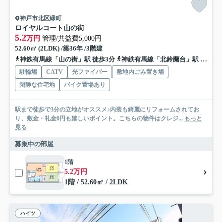
神戸市北区緑町
ロイヤルコート山の街
5.2
万円
管理/共益費5,000円
52.60㎡ (2LDK) /築36年 /3階建
神鉄有馬線「山の街」駅 徒歩3分
神鉄有馬線「北鈴蘭台」駅 徒歩10分
駐輪場
CATV
光ファイバー
敷地内ごみ置き場
閑静な住宅地
バイク置場あり
駅まで徒歩で3分の立地がオススメ♪内装も綺麗にリフォームされてお
り、敷金・礼金0円も嬉しいポイント。こちらの物件はクレジ...
もっと
見る
募集中の部屋
1階
5.2万円
1階 / 52.60㎡ / 2LDK
ハイツ