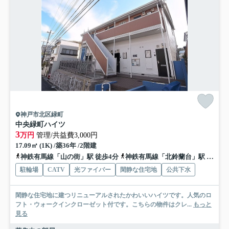
神戸市北区緑町
中央緑町ハイツ
3
万円
管理/共益費3,000円
17.09㎡ (1K) /築36年 /2階建
神鉄有馬線「山の街」駅 徒歩4分
神鉄有馬線「北鈴蘭台」駅 徒歩13分
駐輪場
CATV
光ファイバー
閑静な住宅地
公共下水
閑静な住宅地に建つリニューアルされたかわいいハイツです。人気のロ
フト・ウォークインクローゼット付です。こちらの物件はクレ...
もっと
見る