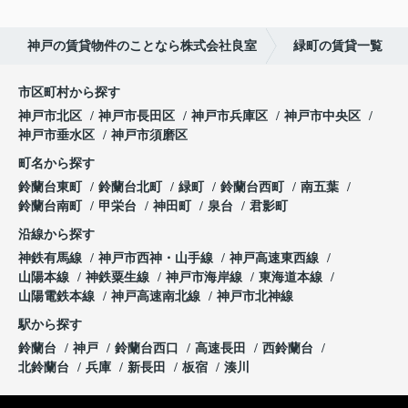
神戸の賃貸物件のことなら株式会社良室
緑町の賃貸一覧
市区町村から探す
神戸市北区
神戸市長田区
神戸市兵庫区
神戸市中央区
神戸市垂水区
神戸市須磨区
町名から探す
鈴蘭台東町
鈴蘭台北町
緑町
鈴蘭台西町
南五葉
鈴蘭台南町
甲栄台
神田町
泉台
君影町
沿線から探す
神鉄有馬線
神戸市西神・山手線
神戸高速東西線
山陽本線
神鉄粟生線
神戸市海岸線
東海道本線
山陽電鉄本線
神戸高速南北線
神戸市北神線
駅から探す
鈴蘭台
神戸
鈴蘭台西口
高速長田
西鈴蘭台
北鈴蘭台
兵庫
新長田
板宿
湊川