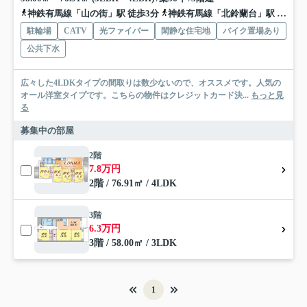
神鉄有馬線「山の街」駅 徒歩3分
神鉄有馬線「北鈴蘭台」駅 徒歩12分
駐輪場
CATV
光ファイバー
閑静な住宅地
バイク置場あり
公共下水
広々した4LDKタイプの間取りは数少ないので、オススメです。人気の
オール洋室タイプです。こちらの物件はクレジットカード決...
もっと見
る
募集中の部屋
2階
7.8万円
2階 / 76.91㎡ / 4LDK
3階
6.3万円
3階 / 58.00㎡ / 3LDK
1