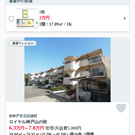
募集中の部屋
1階
3万円
1階 / 17.09㎡ / 1K
賃貸マンション
神戸市北区緑町
ロイヤル神戸山の街
6.3
7.8
万円～
万円
管理/共益費5,000円
58.00㎡～76.91㎡ (3LDK～4LDK) /築36年 /3階建