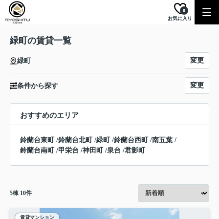
0
お気に入り
緑町の賃貸一覧
変更
緑町
変更
条件から探す
おすすめのエリア
鈴蘭台東町
/
鈴蘭台北町
/
緑町
/
鈴蘭台西町
/
南五葉
/
鈴蘭台南町
/
甲栄台
/
神田町
/
泉台
/
君影町
5
棟
10
件
賃貸マンション