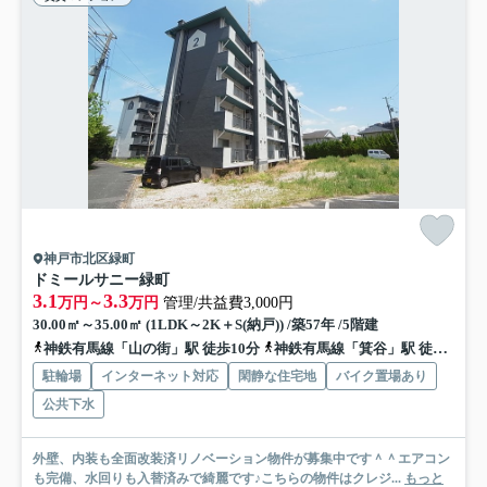
神戸市北区緑町
ドミールサニー緑町
3.1
3.3
万円～
万円
管理/共益費3,000円
30.00㎡～35.00㎡ (1LDK～2K＋S(納戸)) /築57年 /5階建
神鉄有馬線「山の街」駅 徒歩10分
神鉄有馬線「箕谷」駅 徒歩18分
駐輪場
インターネット対応
閑静な住宅地
バイク置場あり
公共下水
外壁、内装も全面改装済リノベーション物件が募集中です＾＾エアコン
も完備、水回りも入替済みで綺麗です♪こちらの物件はクレジ...
もっと