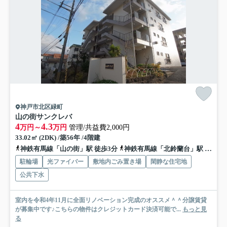
神戸市北区緑町
山の街サンクレバ
4
4.3
万円～
万円
管理/共益費2,000円
33.02㎡ (2DK) /築56年 /4階建
神鉄有馬線「山の街」駅 徒歩3分
神鉄有馬線「北鈴蘭台」駅 徒歩12分
駐輪場
光ファイバー
敷地内ごみ置き場
閑静な住宅地
公共下水
室内を令和4年11月に全面リノベーション完成のオススメ＾＾分譲賃貸
が募集中です♪こちらの物件はクレジットカード決済可能で...
もっと見
る