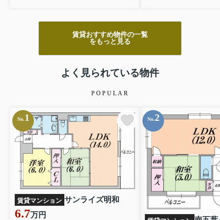
賃貸おすすめ物件の一覧
をもっと見る
よく見られている物件
POPULAR
1
2
No.
No.
サンライズ明和
賃貸マンション
6.7
万円
南五葉