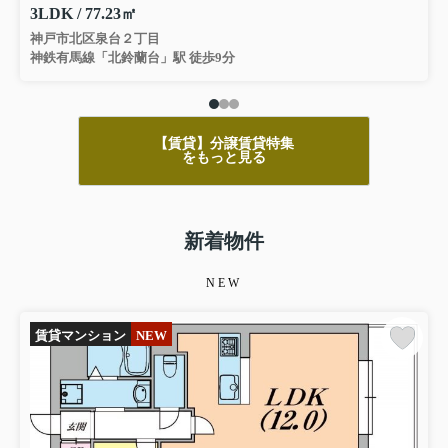
3LDK / 77.23㎡
神戸市北区泉台２丁目
神鉄有馬線「北鈴蘭台」駅 徒歩9分
【賃貸】分譲賃貸特集
をもっと見る
新着物件
NEW
賃貸マンション
NEW