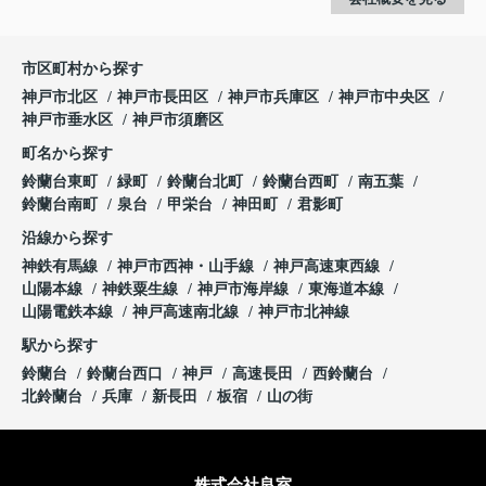
市区町村から探す
神戸市北区
神戸市長田区
神戸市兵庫区
神戸市中央区
神戸市垂水区
神戸市須磨区
町名から探す
鈴蘭台東町
緑町
鈴蘭台北町
鈴蘭台西町
南五葉
鈴蘭台南町
泉台
甲栄台
神田町
君影町
沿線から探す
神鉄有馬線
神戸市西神・山手線
神戸高速東西線
山陽本線
神鉄粟生線
神戸市海岸線
東海道本線
山陽電鉄本線
神戸高速南北線
神戸市北神線
駅から探す
鈴蘭台
鈴蘭台西口
神戸
高速長田
西鈴蘭台
北鈴蘭台
兵庫
新長田
板宿
山の街
株式会社良室