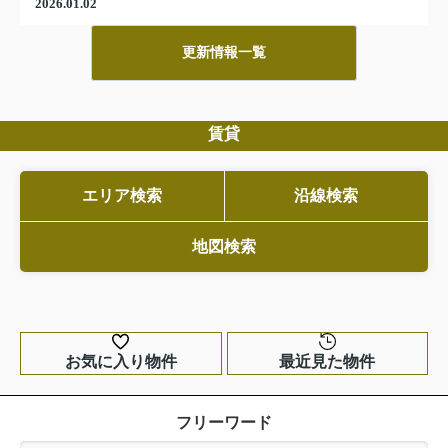
2026.01.02
年始のお知らせ
更新情報一覧
2026年1月5日より通常営業させていただきます。本年も
よろしくお願いいたします。
2025.08.11
賃貸
2025年 お盆休みのお知らせです。当社は2025年8月12日
～15日までお休みをいただきます。8月16日より通常営業
致しますのでよろしくお願いいたします。
エリア検索
沿線検索
2025.04.27
地図検索
2025年ゴールデンウイーク時の休業のお知らせです。当
店は5月4日・5日・6日は休業とさせていただきます。
尚、7日から通常営業させていただいております。よろし
くお願いします。
お気に入り物件
最近見た物件
フリーワード