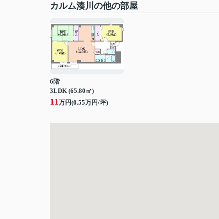
カルム湊川の他の部屋
6階
3LDK (65.80㎡)
11
万円(
0.55
万円/坪)