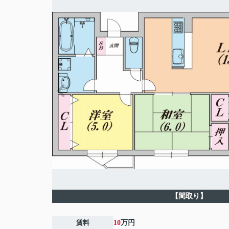
【間取り】
賃料
10
万円