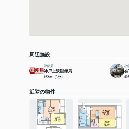
周辺施設
郵便局
小
神戸上沢郵便局
会
162ｍ（3分）
4
近隣の物件