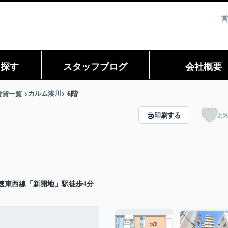
営
ら探す
スタッフブログ
会社概要
カルム湊川
賃貸一覧
6階
印刷する
お気
速東西線「新開地」駅徒歩4分