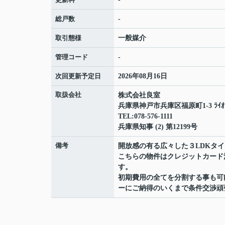
総戸数
-
取引態様
一般媒介
管理コード
-
次回更新予定日
2026年08月16日
取扱会社
株式会社良室
兵庫県神戸市兵庫区福原町1-3 ﾗｲｵﾝｽ
TEL:078-576-1111
兵庫県知事 (2) 第12199号
備考
開放感の有る広々した３LDKタ
こちらの物件はクレジットカード
す。
初期費用の全てを分割する事も可
ーにご納得のいくまで条件交渉頑