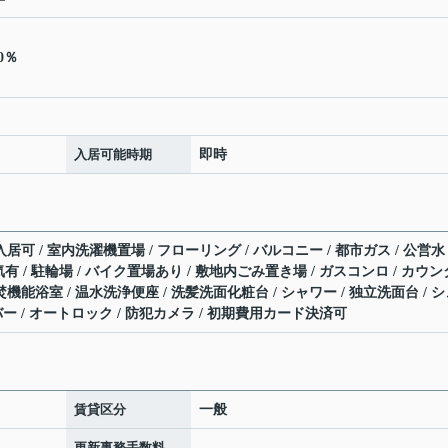
0％
入居可能時期
即時
居可 / 室内洗濯機置場 / フローリング / バルコニー / 都市ガス / 公営水
電気有 / 駐輪場 / バイク置場あり / 敷地内ごみ置き場 / ガスコンロ / カウン
焚機能浴室 / 温水洗浄便座 / 洗髪洗面化粧台 / シャワー / 独立洗面台 / 
イバー / オートロック / 防犯カメラ / 初期費用カード決済可
賃貸区分
一般
更新事務手数料
-