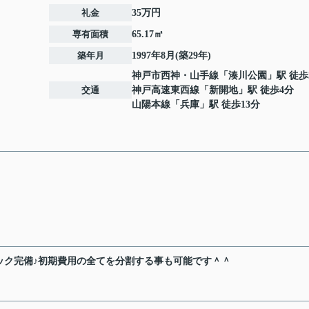
礼金
35万円
専有面積
65.17㎡
築年月
1997年8月(築29年)
神戸市西神・山手線
「
湊川公園
」駅 徒歩
交通
神戸高速東西線
「
新開地
」駅 徒歩4分
山陽本線
「
兵庫
」駅 徒歩13分
ック完備♪初期費用の全てを分割する事も可能です＾＾