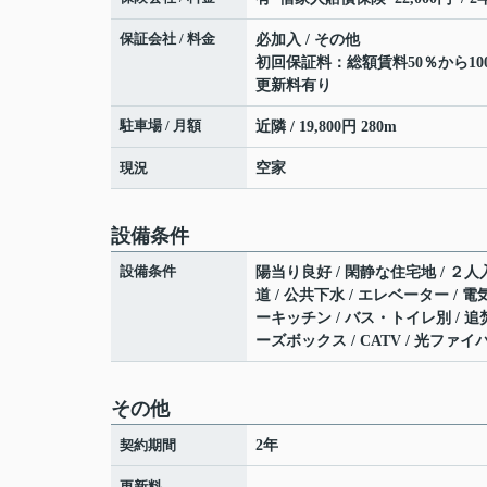
保証会社 / 料金
必加入 / その他
初回保証料：総額賃料50％から10
更新料有り
駐車場 / 月額
近隣 / 19,800円 280m
現況
空家
設備条件
設備条件
陽当り良好 / 閑静な住宅地 / ２人入
道 / 公共下水 / エレベーター / 
ーキッチン / バス・トイレ別 / 追
ーズボックス / CATV / 光ファ
その他
契約期間
2年
更新料
-