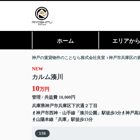
ホーム
エリアか
神戸の賃貸物件のことなら株式会社良室
神戸市兵庫区の
NEW
カルム湊川
10
万円
管理 / 共益費 10,000円
兵庫県
神戸市兵庫区
下沢通
２丁目
神戸市西神・山手線「湊川公園」駅徒歩3分
神戸高
山陽本線「兵庫」駅徒歩13分
1
/
16