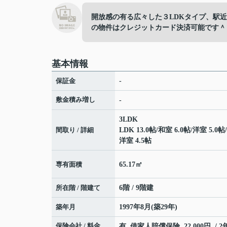
開放感の有る広々した３LDKタイプ、駅
の物件はクレジットカード決済可能です＾
基本情報
保証金
-
敷金積み増し
-
3LDK
間取り / 詳細
LDK 13.0帖
/
和室 6.0帖
/
洋室 5.0帖
/
洋室 4.5帖
専有面積
65.17㎡
所在階 / 階建て
6階 / 9階建
築年月
1997年8月(築29年)
保険会社 / 料金
有 借家人賠償保険 22,000円 / 2