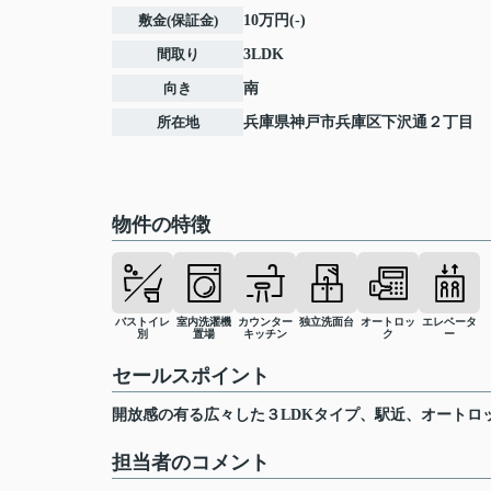
敷金(保証金)
10万円(-)
間取り
3LDK
向き
南
所在地
兵庫県
神戸市兵庫区
下沢通
２丁目
物件の特徴
バストイレ
室内洗濯機
カウンター
独立洗面台
オートロッ
エレベータ
別
置場
キッチン
ク
ー
セールスポイント
開放感の有る広々した３LDKタイプ、駅近、オートロ
担当者のコメント