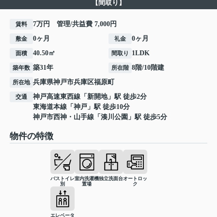
【間取り】
7万円 管理/共益費 7,000円
賃料
0ヶ月
0ヶ月
敷金
礼金
40.50㎡
1LDK
面積
間取り
築31年
8階/10階建
築年数
所在階
兵庫県
神戸市兵庫区
福原町
所在地
神戸高速東西線
「
新開地
」駅 徒歩2分
交通
東海道本線
「
神戸
」駅 徒歩10分
神戸市西神・山手線
「
湊川公園
」駅 徒歩5分
物件の特徴
バストイレ
室内洗濯機
独立洗面台
オートロッ
別
置場
ク
エレベータ