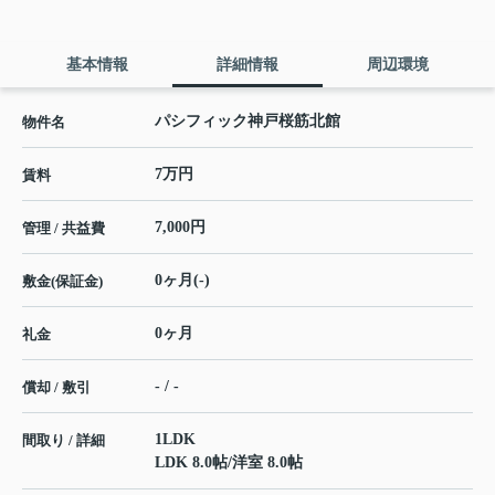
基本情報
詳細情報
周辺環境
パシフィック神戸桜筋北館
物件名
7万円
賃料
7,000円
管理 / 共益費
0ヶ月(-)
敷金(保証金)
0ヶ月
礼金
- / -
償却 / 敷引
1LDK
間取り / 詳細
LDK 8.0帖
/
洋室 8.0帖