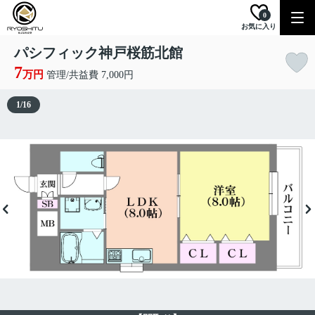
0
お気に入り
パシフィック神戸桜筋北館
7
万円
管理/共益費 7,000円
1
/
16