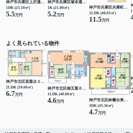
神戸市兵庫区上沢通５丁目
神戸市兵庫区塚本通１丁目
神戸市兵庫区兵庫町２丁目
1DK (25.10㎡)
1K (21.00㎡)
1
5.5
5.2
1LDK (40.03㎡)
万円
万円
11.5
万円
よく見られている物件
神戸市北区若葉台２丁目
2
2LDK (59.66㎡)
神戸市北区南五葉６丁目
6.7
1LDK (40.00㎡)
万円
4.6
神戸市北区鈴蘭台東町６丁目
万円
3DK (45.36㎡)
4.7
万円