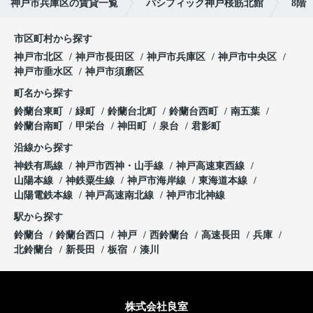
神戸市兵庫区の賃貸一覧
パシフィック神戸桜筋北館
8階
市区町村から探す
神戸市北区
神戸市長田区
神戸市兵庫区
神戸市中央区
神戸市垂水区
神戸市須磨区
町名から探す
鈴蘭台東町
緑町
鈴蘭台北町
鈴蘭台西町
南五葉
鈴蘭台南町
甲栄台
神田町
泉台
君影町
沿線から探す
神鉄有馬線
神戸市西神・山手線
神戸高速東西線
山陽本線
神鉄粟生線
神戸市海岸線
東海道本線
山陽電鉄本線
神戸高速南北線
神戸市北神線
駅から探す
鈴蘭台
鈴蘭台西口
神戸
西鈴蘭台
高速長田
兵庫
北鈴蘭台
新長田
板宿
湊川
株式会社良室