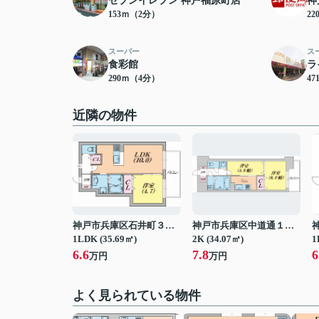
セブンイレブン 神戸福原町店
神
153ｍ（2分）
2
スーパー
ス
食彩館
ラ
290ｍ（4分）
4
近隣の物件
神戸市兵庫区石井町３丁目
神戸市兵庫区中道通１丁目
1LDK (35.69㎡)
2K (34.07㎡)
1
6.6
7.8
6
万円
万円
よく見られている物件