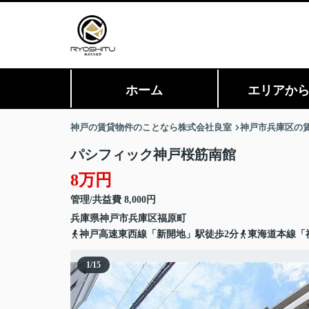
ホーム
エリアか
神戸の賃貸物件のことなら株式会社良室
神戸市兵庫区の
パシフィック神戸桜筋南館
8万円
管理/共益費 8,000円
兵庫県
神戸市兵庫区
福原町
神戸高速東西線「新開地」駅徒歩2分
東海道本線「
1
/
15