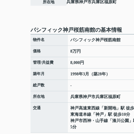
所在地
兵庫県
神戸市兵庫区
福原町
パシフィック神戸桜筋南館の基本情報
物件名
パシフィック神戸桜筋南館
価格
8万円
管理/共益費
8,000円
築年月
1998年3月（築28年）
総戸数
-
所在地
兵庫県
神戸市兵庫区
福原町
交通
神戸高速東西線
「
新開地
」駅 徒歩
東海道本線
「
神戸
」駅 徒歩10分
神戸市西神・山手線
「
湊川公園
」
5分