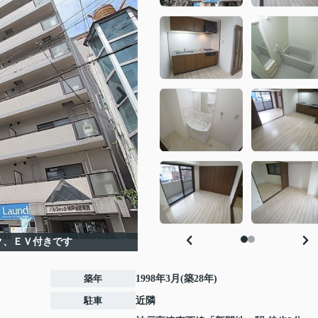
ク、ＥＶ付きです
築年
1998年3月(築28年)
駐車
近隣