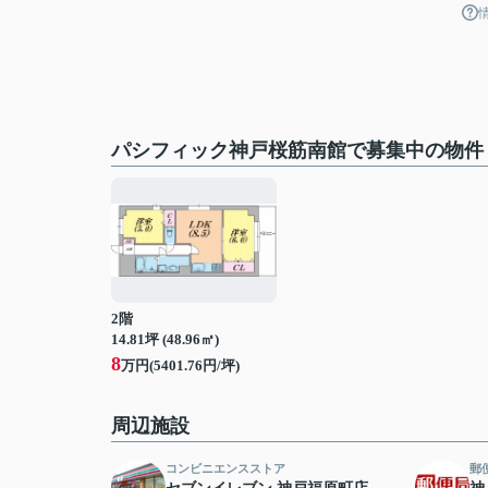
パシフィック神戸桜筋南館で募集中の物件
2階
14.81坪 (48.96㎡)
8
万円(5401.76円/坪)
周辺施設
コンビニエンスストア
郵