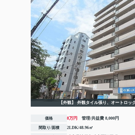
【外観】
外観タイル張り、オートロッ
価格
8万円
管理/共益費
8,000円
間取り/面積
2LDK/48.96㎡