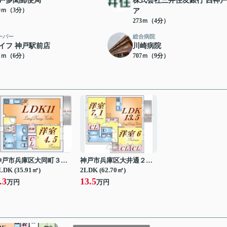
戸多聞郵便局
株式会社三井住友銀行 西神
20ｍ（3分）
ア
273ｍ（4分）
ーパー
総合病院
イフ 神戸駅前店
川崎病院
71ｍ（6分）
707ｍ（9分）
神戸市兵庫区大同町３丁目
神戸市兵庫区大井通２丁目
LDK (35.91㎡)
2LDK (62.70㎡)
.3
13.5
万円
万円