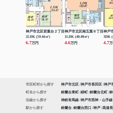
神戸市北区若葉台２丁目
神戸市北区南五葉６丁目
神戸
2LDK (59.66㎡)
1LDK (40.00㎡)
3DK (
6.7
4.6
4.7
万円
万円
万
市区町村から探す
神戸市北区
神戸市長田区
神戸
町名から探す
鈴蘭台東町
緑町
鈴蘭台北町
沿線から探す
神鉄有馬線
神戸市西神・山手
駅から探す
鈴蘭台
鈴蘭台西口
神戸
高速長