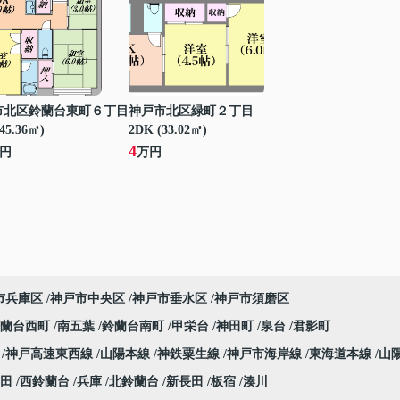
市北区鈴蘭台東町６丁目
神戸市北区緑町２丁目
45.36㎡)
2DK (33.02㎡)
4
円
万円
市兵庫区
神戸市中央区
神戸市垂水区
神戸市須磨区
鈴蘭台西町
南五葉
鈴蘭台南町
甲栄台
神田町
泉台
君影町
線
神戸高速東西線
山陽本線
神鉄粟生線
神戸市海岸線
東海道本線
山
田
西鈴蘭台
兵庫
北鈴蘭台
新長田
板宿
湊川