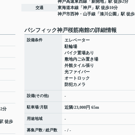
神戸高速東西線
「
新開地
」駅 徒歩2分
交通
東海道本線
「
神戸
」駅 徒歩10分
神戸市西神・山手線
「
湊川公園
」駅 徒歩
パシフィック神戸桜筋南館の詳細情報
設備条件
エレベーター
駐輪場
バイク置場あり
敷地内ごみ置き場
外観タイル張り
光ファイバー
オートロック
防犯カメラ
設備(その他)
-
駐車場/月額
近隣/23,000円 65m
2分
用途地域
-
駅 徒歩
募集戸数 / 総戸数
- / -