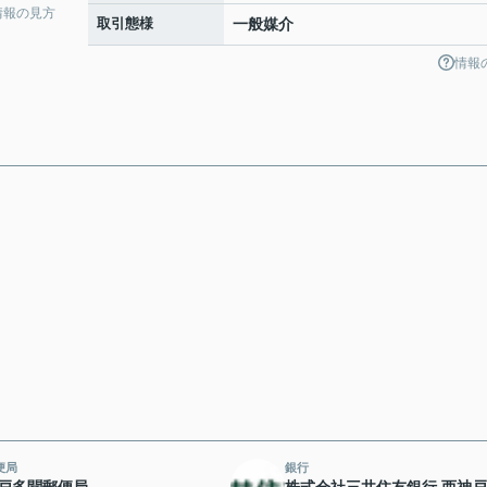
情報の見方
取引態様
一般媒介
情報
便局
銀行