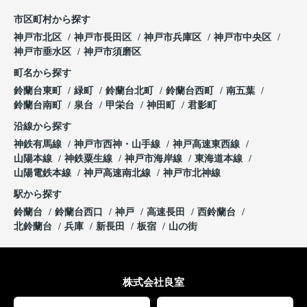
市区町村から探す
神戸市北区
神戸市長田区
神戸市兵庫区
神戸市中央区
神戸市垂水区
神戸市須磨区
町名から探す
鈴蘭台東町
緑町
鈴蘭台北町
鈴蘭台西町
南五葉
鈴蘭台南町
泉台
甲栄台
神田町
君影町
沿線から探す
神鉄有馬線
神戸市西神・山手線
神戸高速東西線
山陽本線
神鉄粟生線
神戸市海岸線
東海道本線
山陽電鉄本線
神戸高速南北線
神戸市北神線
駅から探す
鈴蘭台
鈴蘭台西口
神戸
高速長田
西鈴蘭台
北鈴蘭台
兵庫
新長田
板宿
山の街
株式会社良室