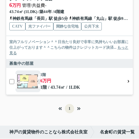
6
万円
管理/共益費-
43.74㎡ (1LDK) /築44年 /4階建
神鉄有馬線「長田」駅 徒歩5分
神鉄有馬線「丸山」駅 徒歩9分
神戸
CATV
光ファイバー
閑静な住宅地
公共下水
室内フルリノベーション＾＾日当たり良好で非常に気持ちいいお部屋に
仕上がっております＾＾こちらの物件はクレジットカード決済...
もっと
見る
募集中の部屋
1階
6万円
1階 / 43.74㎡ / 1LDK
1
神戸の賃貸物件のことなら株式会社良室
名倉町の賃貸一覧