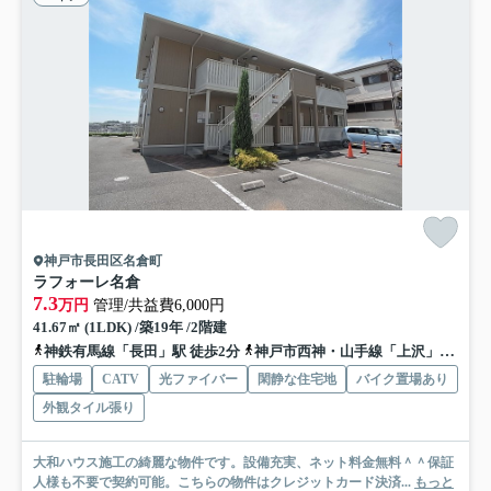
神戸市長田区名倉町
ラフォーレ名倉
7.3
万円
管理/共益費6,000円
41.67㎡ (1LDK) /築19年 /2階建
神鉄有馬線「長田」駅 徒歩2分
神戸市西神・山手線「上沢」駅 徒歩12分
駐輪場
CATV
光ファイバー
閑静な住宅地
バイク置場あり
外観タイル張り
大和ハウス施工の綺麗な物件です。設備充実、ネット料金無料＾＾保証
人様も不要で契約可能。こちらの物件はクレジットカード決済...
もっと