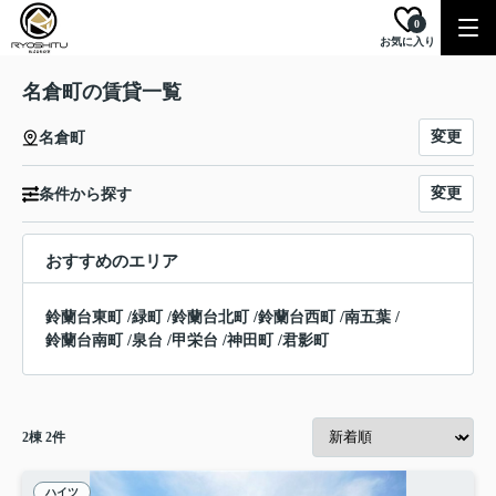
0
お気に入り
名倉町の賃貸一覧
変更
名倉町
変更
条件から探す
おすすめのエリア
鈴蘭台東町
/
緑町
/
鈴蘭台北町
/
鈴蘭台西町
/
南五葉
/
鈴蘭台南町
/
泉台
/
甲栄台
/
神田町
/
君影町
2
棟
2
件
ハイツ