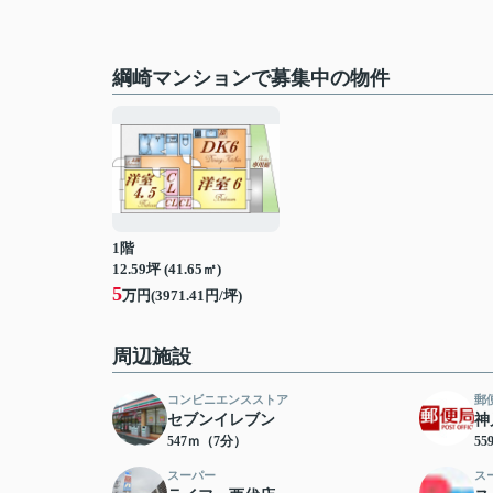
綱崎マンションで募集中の物件
1階
12.59坪 (41.65㎡)
5
万円(3971.41円/坪)
周辺施設
コンビニエンスストア
郵
セブンイレブン
神
547ｍ（7分）
5
スーパー
ス