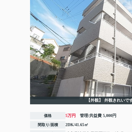
【外観】
外観きれいで
価格
5万円
管理/共益費
5,000円
間取り/面積
2DK/41.65㎡