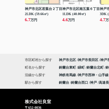
神戸市北区若葉台２丁目
神戸市北区南五葉６丁目
神戸
2LDK (59.66㎡)
1LDK (40.00㎡)
3DK (
6.7
4.6
4.7
万円
万円
万
市区町村から探す
神戸市北区
神戸市長田区
神戸
町名から探す
鈴蘭台東町
緑町
鈴蘭台北町
沿線から探す
神鉄有馬線
神戸市西神・山手
駅から探す
鈴蘭台
鈴蘭台西口
神戸
高速長
株式会社良室
〒652-0036