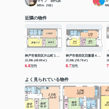
ライフ 西代店
ス
689ｍ（9分）
9
近隣の物件
神戸市長田区片山町１丁目
神戸市長田区苅藻通４丁目
2LDK (48.00㎡)
2LDK (50.70㎡)
2
6.8
8.7
7
万円
万円
よく見られている物件