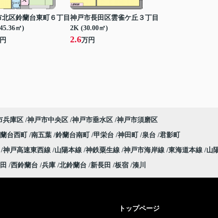
市北区鈴蘭台東町６丁目
神戸市長田区雲雀ケ丘３丁目
45.36㎡)
2K (30.00㎡)
2.6
円
万円
市兵庫区
神戸市中央区
神戸市垂水区
神戸市須磨区
鈴蘭台西町
南五葉
鈴蘭台南町
甲栄台
神田町
泉台
君影町
線
神戸高速東西線
山陽本線
神鉄粟生線
神戸市海岸線
東海道本線
山
田
西鈴蘭台
兵庫
北鈴蘭台
新長田
板宿
湊川
トップページ