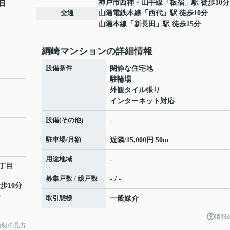
神戸市西神・山手線
「
板宿
」駅 徒歩10分
目
交通
山陽電鉄本線
「
西代
」駅 徒歩10分
山陽本線
「
新長田
」駅 徒歩15分
綱崎マンションの詳細情報
設備条件
閑静な住宅地
駐輪場
外観タイル張り
インターネット対応
設備(その他)
-
駐車場/月額
近隣/15,000円 50m
用途地域
-
丁目
募集戸数 / 総戸数
- / -
歩10分
分
取引態様
一般媒介
情報
情報の見方