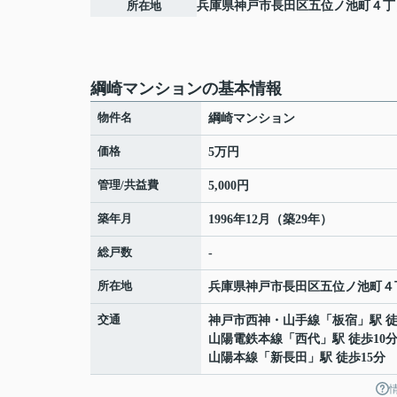
所在地
兵庫県
神戸市長田区
五位ノ池町
４丁
綱崎マンションの基本情報
物件名
綱崎マンション
価格
5万円
管理/共益費
5,000円
築年月
1996年12月（築29年）
総戸数
-
所在地
兵庫県
神戸市長田区
五位ノ池町
４
交通
神戸市西神・山手線
「
板宿
」駅 徒
山陽電鉄本線
「
西代
」駅 徒歩10
山陽本線
「
新長田
」駅 徒歩15分