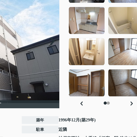
す
築年
1996年12月(築29年)
駐車
近隣