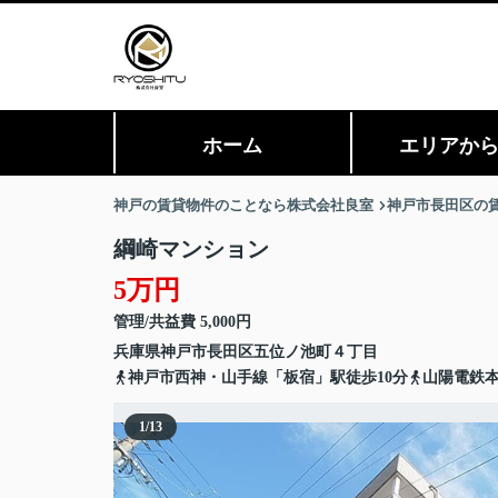
ホーム
エリアか
神戸の賃貸物件のことなら株式会社良室
神戸市長田区の
綱崎マンション
5万円
管理/共益費 5,000円
兵庫県
神戸市長田区
五位ノ池町
４丁目
神戸市西神・山手線「板宿」駅徒歩10分
山陽電鉄本
1
/
13