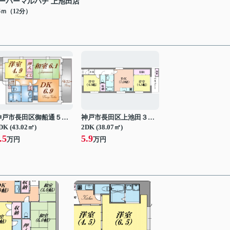
ーパーマルハチ 上池田店
06ｍ（12分）
神戸市長田区御船通５丁目
神戸市長田区上池田３丁目
DK (43.02㎡)
2DK (38.07㎡)
.5
5.9
万円
万円