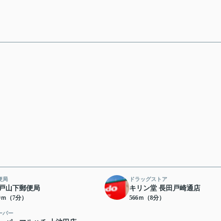
便局
ドラッグストア
戸山下郵便局
キリン堂 長田戸崎通店
59ｍ（7分）
566ｍ（8分）
ーパー