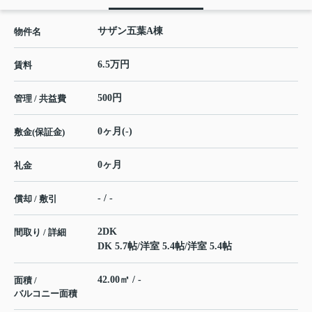
サザン五葉A棟
物件名
6.5万円
賃料
500円
管理 / 共益費
0ヶ月(-)
敷金(保証金)
0ヶ月
礼金
- / -
償却 / 敷引
2DK
間取り / 詳細
DK 5.7帖
/
洋室 5.4帖
/
洋室 5.4帖
42.00㎡ / -
面積 /
バルコニー面積