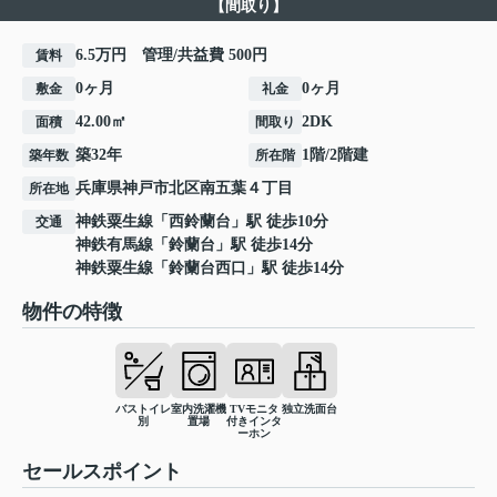
【間取り】
6.5万円 管理/共益費 500円
賃料
0ヶ月
0ヶ月
敷金
礼金
42.00㎡
2DK
面積
間取り
築32年
1階/2階建
築年数
所在階
兵庫県
神戸市北区
南五葉
４丁目
所在地
神鉄粟生線
「
西鈴蘭台
」駅 徒歩10分
交通
神鉄有馬線
「
鈴蘭台
」駅 徒歩14分
神鉄粟生線
「
鈴蘭台西口
」駅 徒歩14分
物件の特徴
バストイレ
室内洗濯機
TVモニタ
独立洗面台
別
置場
付きインタ
ーホン
セールスポイント