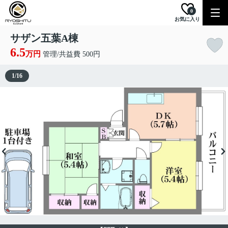
0
お気に入り
サザン五葉A棟
6.5
万円
管理/共益費 500円
1
/
16