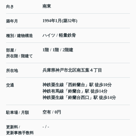
南東
向き
1994年1月(築32年)
築年月
ハイツ / 軽量鉄骨
種別 / 建物構造
1階 / 1階 / 2階建
部屋 /
所在階 / 階建て
兵庫県
神戸市北区
南五葉
４丁目
所在地
神鉄粟生線
「
西鈴蘭台
」駅 徒歩10分
交通
神鉄有馬線
「
鈴蘭台
」駅 徒歩14分
神鉄粟生線
「
鈴蘭台西口
」駅 徒歩14分
空有 / 0円
駐車場 / 月額
- / -
更新料 /
更新事務手数料