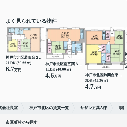
よく見られている物件
神戸市北区若葉台２丁目
2
2LDK (59.66㎡)
神戸市北区南五葉６丁目
6.7
1LDK (40.00㎡)
万円
4.6
神戸市北区鈴蘭台東町６丁目
万円
3DK (45.36㎡)
4.7
万円
式会社良室
神戸市北区の賃貸一覧
サザン五葉A棟
1階
市区町村から探す