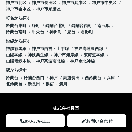
神戸市北区
神戸市長田区
神戸市兵庫区
神戸市中央区
神戸市垂水区
神戸市須磨区
町名から探す
鈴蘭台東町
緑町
鈴蘭台北町
鈴蘭台西町
南五葉
鈴蘭台南町
甲栄台
神田町
泉台
君影町
沿線から探す
神鉄有馬線
神戸市西神・山手線
神戸高速東西線
山陽本線
神鉄粟生線
神戸市海岸線
東海道本線
山陽電鉄本線
神戸高速南北線
神戸市北神線
駅から探す
鈴蘭台
鈴蘭台西口
神戸
高速長田
西鈴蘭台
兵庫
北鈴蘭台
新長田
板宿
湊川
株式会社良室
078-576-1111
お問い合わせ