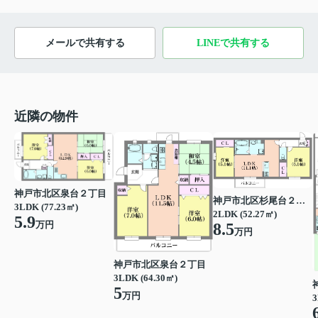
メールで共有する
LINEで共有する
近隣の物件
神戸市北区泉台２丁目
神戸市北区杉尾台２丁目
3LDK (77.23㎡)
2LDK (52.27㎡)
5.9
万円
8.5
万円
神戸市北区泉台２丁目
3LDK (64.30㎡)
5
万円
3