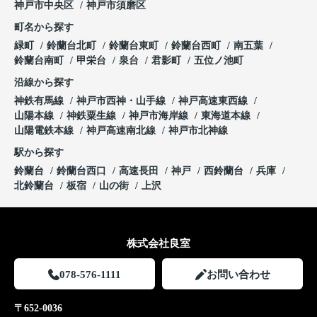
神戸市中央区
神戸市須磨区
町名から探す
緑町
鈴蘭台北町
鈴蘭台東町
鈴蘭台西町
南五葉
鈴蘭台南町
甲栄台
泉台
君影町
五位ノ池町
沿線から探す
神鉄有馬線
神戸市西神・山手線
神戸高速東西線
山陽本線
神鉄粟生線
神戸市海岸線
東海道本線
山陽電鉄本線
神戸高速南北線
神戸市北神線
駅から探す
鈴蘭台
鈴蘭台西口
高速長田
神戸
西鈴蘭台
兵庫
北鈴蘭台
板宿
山の街
上沢
株式会社良室
078-576-1111
お問い合わせ
〒652-0036