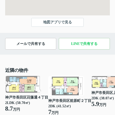
地図アプリで見る
メールで共有する
LINEで共有する
近隣の物件
神戸市長田区
神戸市長田区苅藻通４丁目
2DK (38.07㎡)
神戸市長田区前原町２丁目
5.9
2LDK (50.70㎡)
万円
2DK (41.52㎡)
8.7
万円
7
万円