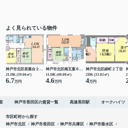
よく見られている物件
神戸市北区若葉台２丁目
神戸市北区南五葉６丁目
神戸市北区緑町２丁目
2LDK (59.66㎡)
1LDK (40.00㎡)
2DK (33.02㎡)
2
6.7
4.6
4
万円
万円
万円
室
神戸市長田区の賃貸一覧
高速長田駅
オークハイツ
市区町村から探す
神戸市北区
神戸市長田区
神戸市兵庫区
神戸市垂水区