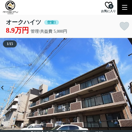
0
お気に入り
オークハイツ
空室1
8.9万円
管理/共益費 5,000円
1
/
15