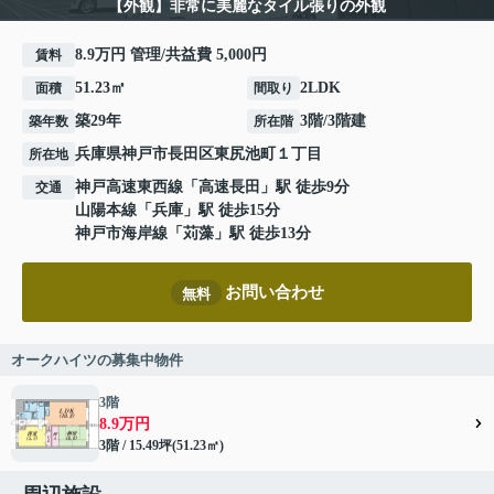
【外観】非常に美麗なタイル張りの外観
8.9万円 管理/共益費 5,000円
賃料
51.23㎡
2LDK
面積
間取り
築29年
3階/3階建
築年数
所在階
兵庫県
神戸市長田区
東尻池町
１丁目
所在地
神戸高速東西線
「
高速長田
」駅 徒歩9分
交通
山陽本線
「
兵庫
」駅 徒歩15分
神戸市海岸線
「
苅藻
」駅 徒歩13分
お問い合わせ
無料
オークハイツの募集中物件
3階
8.9万円
3階 / 15.49坪(51.23㎡)