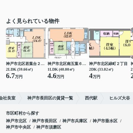
よく見られている物件
神戸市北区若葉台２丁目
神戸市北区南五葉６丁目
神戸市北区緑町２丁目
2LDK (59.66㎡)
1LDK (40.00㎡)
2DK (33.02㎡)
2
6.7
4.6
4
万円
万円
万円
会社良室
神戸市長田区の賃貸一覧
西代駅
ヒルズ大谷
市区町村から探す
神戸市北区
神戸市長田区
神戸市兵庫区
神戸市垂水区
神戸市中央区
神戸市須磨区