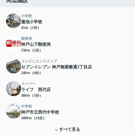
周辺施設
小学校
蓮池小学校
45ｍ（1分）
郵便局
神戸山下郵便局
150ｍ（2分）
コンビニエンスストア
セブンイレブン 神戸御屋敷通3丁目店
248ｍ（4分）
スーパー
ライフ 西代店
360ｍ（5分）
中学校
神戸市立西代中学校
1099ｍ（14分）
すべて見る