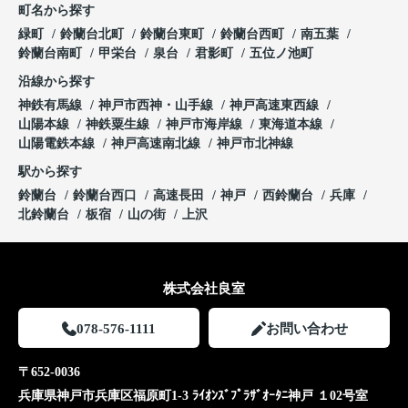
町名から探す
緑町
鈴蘭台北町
鈴蘭台東町
鈴蘭台西町
南五葉
鈴蘭台南町
甲栄台
泉台
君影町
五位ノ池町
沿線から探す
神鉄有馬線
神戸市西神・山手線
神戸高速東西線
山陽本線
神鉄粟生線
神戸市海岸線
東海道本線
山陽電鉄本線
神戸高速南北線
神戸市北神線
駅から探す
鈴蘭台
鈴蘭台西口
高速長田
神戸
西鈴蘭台
兵庫
北鈴蘭台
板宿
山の街
上沢
株式会社良室
078-576-1111
お問い合わせ
〒652-0036
兵庫県神戸市兵庫区福原町1-3 ﾗｲｵﾝｽﾞﾌﾟﾗｻﾞｵｰﾀﾆ神戸 １02号室