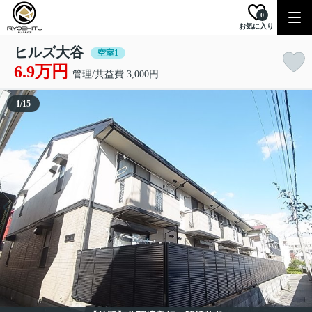
0
お気に入り
ヒルズ大谷
空室1
6.9万円
管理/共益費 3,000円
1
/
15