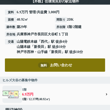
【外観】住環境良好の駅近物件
6.9万円 管理/共益費 3,000円
賃料
40.92㎡
2DK
面積
間取り
築29年
1階/2階建
築年数
所在階
兵庫県
神戸市長田区
大谷町
１丁目
所在地
山陽電鉄本線
「
西代
」駅 徒歩4分
交通
山陽本線
「
新長田
」駅 徒歩10分
神戸市西神・山手線
「
新長田
」駅 徒歩10分
お問い合わせ
無料
ヒルズ大谷の募集中物件
1階
6.9万円
1階 / 12.37坪(40.92㎡)