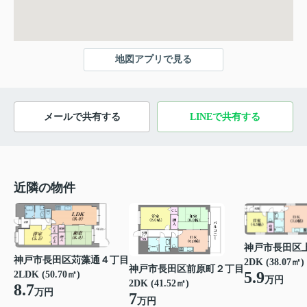
地図アプリで見る
メールで共有する
LINEで共有する
近隣の物件
神戸市長田区
神戸市長田区苅藻通４丁目
2DK (38.07㎡)
神戸市長田区前原町２丁目
5.9
2LDK (50.70㎡)
万円
2DK (41.52㎡)
8.7
万円
7
万円