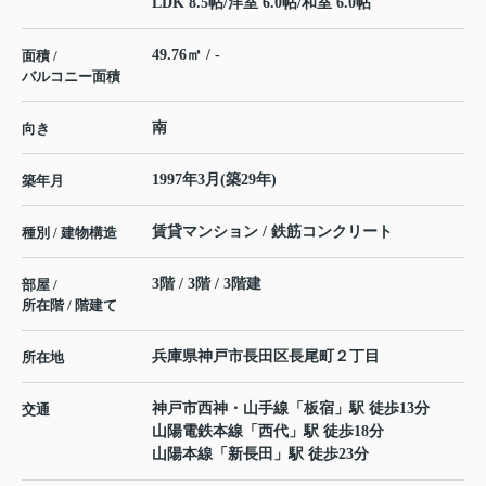
LDK 8.5帖
/
洋室 6.0帖
/
和室 6.0帖
49.76㎡ / -
面積 /
バルコニー面積
南
向き
1997年3月(築29年)
築年月
賃貸マンション / 鉄筋コンクリート
種別 / 建物構造
3階 / 3階 / 3階建
部屋 /
所在階 / 階建て
兵庫県
神戸市長田区
長尾町
２丁目
所在地
神戸市西神・山手線
「
板宿
」駅 徒歩13分
交通
山陽電鉄本線
「
西代
」駅 徒歩18分
山陽本線
「
新長田
」駅 徒歩23分