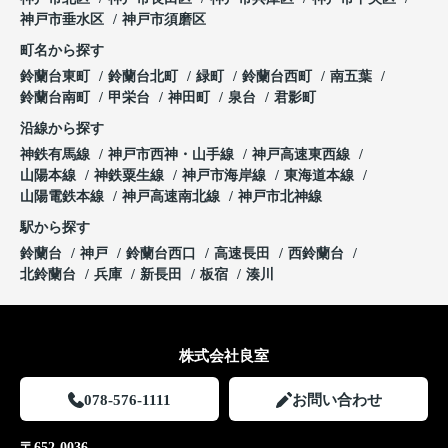
神戸市垂水区
神戸市須磨区
町名から探す
鈴蘭台東町
鈴蘭台北町
緑町
鈴蘭台西町
南五葉
鈴蘭台南町
甲栄台
神田町
泉台
君影町
沿線から探す
神鉄有馬線
神戸市西神・山手線
神戸高速東西線
山陽本線
神鉄粟生線
神戸市海岸線
東海道本線
山陽電鉄本線
神戸高速南北線
神戸市北神線
駅から探す
鈴蘭台
神戸
鈴蘭台西口
高速長田
西鈴蘭台
北鈴蘭台
兵庫
新長田
板宿
湊川
株式会社良室
078-576-1111
お問い合わせ
〒652-0036