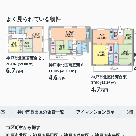
よく見られている物件
神戸市北区若葉台２丁目
2
2LDK (59.66㎡)
神戸市北区南五葉６丁目
6.7
1LDK (40.00㎡)
万円
4.6
神戸市北区鈴蘭台東町６丁目
万円
3DK (45.36㎡)
4.7
万円
良室
神戸市長田区の賃貸一覧
アイマンション長尾
3階
市区町村から探す
神戸市北区
神戸市長田区
神戸市兵庫区
神戸市中央区