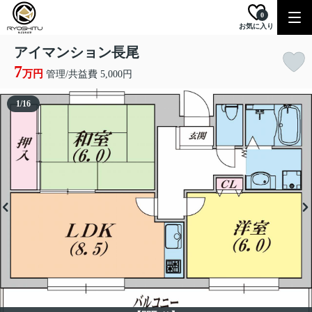
0
お気に入り
アイマンション長尾
7
万円
管理/共益費 5,000円
1
/
16