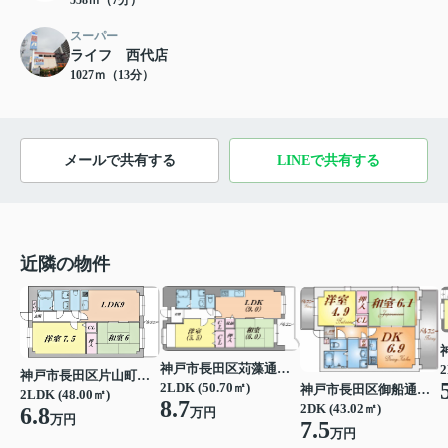
558ｍ（7分）
スーパー
ライフ 西代店
1027ｍ（13分）
メールで共有する
LINEで共有する
近隣の物件
神戸市長田区苅藻通４丁目
2
神戸市長田区片山町１丁目
2LDK (50.70㎡)
神戸市長田区御船通５丁目
2LDK (48.00㎡)
8.7
2DK (43.02㎡)
6.8
万円
万円
7.5
万円