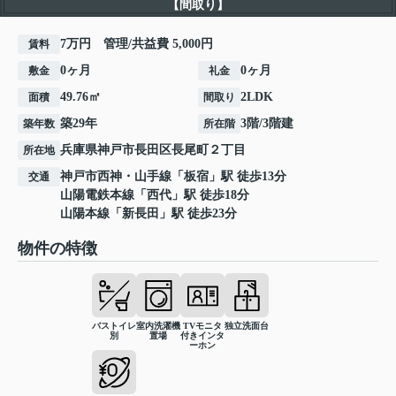
【間取り】
7万円 管理/共益費 5,000円
賃料
0ヶ月
0ヶ月
敷金
礼金
49.76㎡
2LDK
面積
間取り
築29年
3階/3階建
築年数
所在階
兵庫県
神戸市長田区
長尾町
２丁目
所在地
神戸市西神・山手線
「
板宿
」駅 徒歩13分
交通
山陽電鉄本線
「
西代
」駅 徒歩18分
山陽本線
「
新長田
」駅 徒歩23分
物件の特徴
バストイレ
室内洗濯機
TVモニタ
独立洗面台
別
置場
付きインタ
ーホン