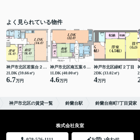
よく見られている物件
神戸市北区若葉台２丁目
神戸市北区南五葉６丁目
神戸市北区緑町２丁目
2LDK (59.66㎡)
1LDK (40.00㎡)
2DK (33.02㎡)
2
6.7
4.6
4
万円
万円
万円
神戸市北区の賃貸一覧
鈴蘭台駅
鈴蘭台南町7丁目貸家
株式会社良室
078-576-1111
お問い合わせ