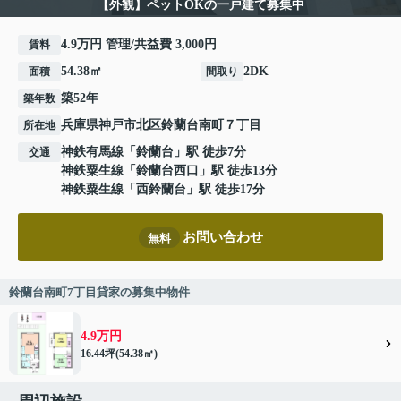
【外観】ペットOKの一戸建て募集中
4.9万円 管理/共益費 3,000円
賃料
54.38㎡
2DK
面積
間取り
築52年
築年数
兵庫県
神戸市北区
鈴蘭台南町
７丁目
所在地
神鉄有馬線
「
鈴蘭台
」駅 徒歩7分
交通
神鉄粟生線
「
鈴蘭台西口
」駅 徒歩13分
神鉄粟生線
「
西鈴蘭台
」駅 徒歩17分
お問い合わせ
無料
鈴蘭台南町7丁目貸家の募集中物件
4.9万円
16.44坪(54.38㎡)