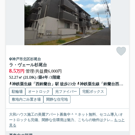
神戸市北区杉尾台
ラ・ヴェール杉尾台
8.5
万円
管理/共益費6,000円
52.27㎡ (2LDK) /築4年 /3階建
神鉄粟生線「西鈴蘭台」駅 徒歩23分
神鉄粟生線「鈴蘭台西口」駅 徒歩22分
駐輪場
オートロック
光ファイバー
宅配ボックス
敷地内ごみ置き場
閑静な住宅地
大和ハウス施工の美麗アパート募集中＾＾ネット無料、セコム導入♪オ
ートロックも完備、閑静な住環境は魅力、こちらの物件はクレ...
もっと
見る