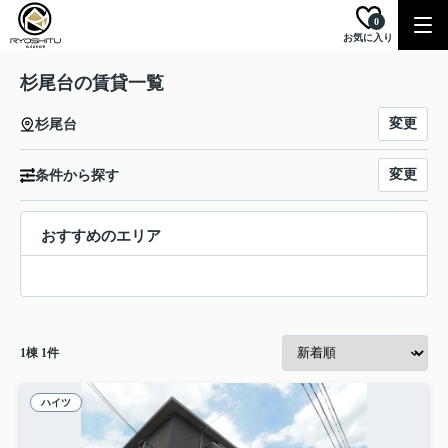
0
お気に入り
杉尾台の賃貸一覧
変更
杉尾台
変更
条件から探す
おすすめのエリア
1
棟
1
件
ハイツ