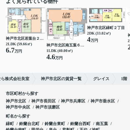
よく見られている物件
神戸市北区緑町２丁目
2DK (33.02㎡)
4
神戸市北区若葉台２丁目
万円
2
2LDK (59.66㎡)
神戸市北区南五葉６丁目
6.7
1LDK (40.00㎡)
万円
4.6
万円
なら株式会社良室
神戸市北区の賃貸一覧
グレイス
1階
市区町村から探す
神戸市北区
神戸市長田区
神戸市兵庫区
神戸市垂水区
神戸市中央区
神戸市須磨区
町名から探す
緑町
鈴蘭台北町
鈴蘭台東町
鈴蘭台西町
南五葉
鈴蘭台南町
甲栄台
泉台
君影町
五位ノ池町