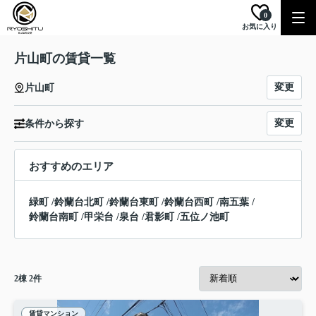
0
お気に入り
片山町の賃貸一覧
変更
片山町
変更
条件から探す
おすすめのエリア
緑町
/
鈴蘭台北町
/
鈴蘭台東町
/
鈴蘭台西町
/
南五葉
/
鈴蘭台南町
/
甲栄台
/
泉台
/
君影町
/
五位ノ池町
2
棟
2
件
賃貸マンション