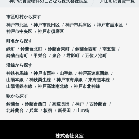
神戸の賃貸物件のことなら株式会社良室
片山町の賃貸一覧
市区町村から探す
神戸市北区
神戸市長田区
神戸市兵庫区
神戸市垂水区
神戸市中央区
神戸市須磨区
町名から探す
緑町
鈴蘭台北町
鈴蘭台東町
鈴蘭台西町
南五葉
鈴蘭台南町
甲栄台
泉台
君影町
五位ノ池町
沿線から探す
神鉄有馬線
神戸市西神・山手線
神戸高速東西線
山陽本線
神鉄粟生線
神戸市海岸線
東海道本線
山陽電鉄本線
神戸高速南北線
神戸市北神線
駅から探す
鈴蘭台
鈴蘭台西口
高速長田
神戸
西鈴蘭台
北鈴蘭台
兵庫
板宿
新長田
山の街
株式会社良室