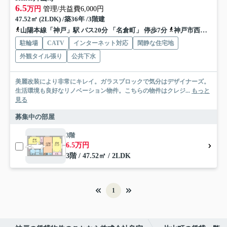
6.5
万円
管理/共益費6,000円
47.52㎡ (2LDK) /築36年 /3階建
山陽本線「神戸」駅 バス20分 「名倉町」 停歩7分
神戸市西神・山手線「長田」駅 徒歩15分
駐輪場
CATV
インターネット対応
閑静な住宅地
外観タイル張り
公共下水
美麗改装により非常にキレイ。ガラスブロックで気分はデザイナーズ。
生活環境も良好なリノベーション物件。こちらの物件はクレジ...
もっと
見る
募集中の部屋
3階
6.5万円
3階 / 47.52㎡ / 2LDK
1