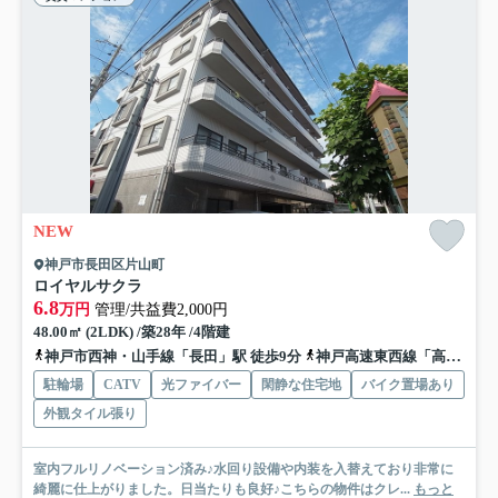
NEW
神戸市長田区片山町
ロイヤルサクラ
6.8
万円
管理/共益費2,000円
48.00㎡ (2LDK) /築28年 /4階建
神戸市西神・山手線「長田」駅 徒歩9分
神戸高速東西線「高速長田」駅 徒歩9分
駐輪場
CATV
光ファイバー
閑静な住宅地
バイク置場あり
外観タイル張り
室内フルリノベーション済み♪水回り設備や内装を入替えており非常に
綺麗に仕上がりました。日当たりも良好♪こちらの物件はクレ...
もっと