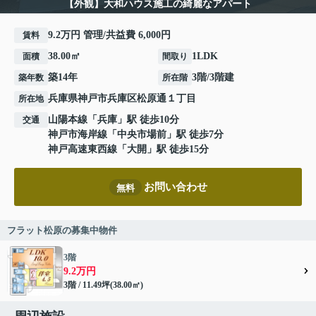
【外観】大和ハウス施工の綺麗なアパート
9.2万円 管理/共益費 6,000円
賃料
38.00㎡
1LDK
面積
間取り
築14年
3階/3階建
築年数
所在階
兵庫県
神戸市兵庫区
松原通
１丁目
所在地
山陽本線
「
兵庫
」駅 徒歩10分
交通
神戸市海岸線
「
中央市場前
」駅 徒歩7分
神戸高速東西線
「
大開
」駅 徒歩15分
お問い合わせ
無料
フラット松原の募集中物件
3階
9.2万円
3階 / 11.49坪(38.00㎡)