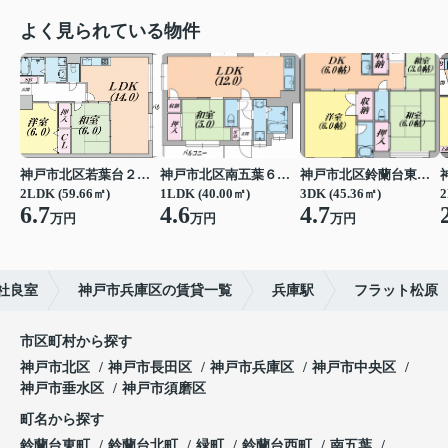
よく見られている物件
神戸市北区若葉台２丁目
神戸市北区南五葉６丁目
神戸市北区鈴蘭台東町６丁目
2LDK (59.66㎡)
1LDK (40.00㎡)
3DK (45.36㎡)
2
6.7
4.6
4.7
万円
万円
万円
社良室
神戸市兵庫区の賃貸一覧
兵庫駅
フラット松原
市区町村から探す
神戸市北区
神戸市長田区
神戸市兵庫区
神戸市中央区
神戸市垂水区
神戸市須磨区
町名から探す
鈴蘭台東町
鈴蘭台北町
緑町
鈴蘭台西町
南五葉