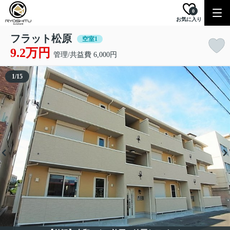
0
お気に入り
フラット松原
空室1
9.2万円
管理/共益費 6,000円
1
/
15