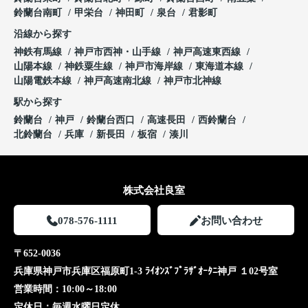
鈴蘭台南町
甲栄台
神田町
泉台
君影町
沿線から探す
神鉄有馬線
神戸市西神・山手線
神戸高速東西線
山陽本線
神鉄粟生線
神戸市海岸線
東海道本線
山陽電鉄本線
神戸高速南北線
神戸市北神線
駅から探す
鈴蘭台
神戸
鈴蘭台西口
高速長田
西鈴蘭台
北鈴蘭台
兵庫
新長田
板宿
湊川
株式会社良室
078-576-1111
お問い合わせ
〒652-0036
兵庫県神戸市兵庫区福原町1-3 ﾗｲｵﾝｽﾞﾌﾟﾗｻﾞｵｰﾀﾆ神戸 １02号室
営業時間：
10:00～18:00
定休日：
毎週水曜日定休