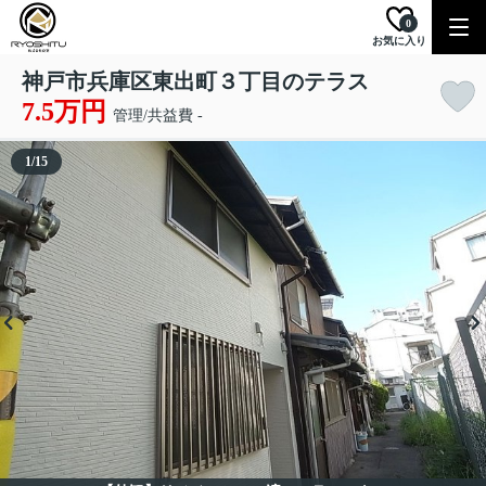
0
お気に入り
神戸市兵庫区東出町３丁目のテラス
7.5万円
管理/共益費 -
1
/
15