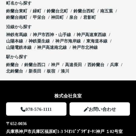
町名から探す
鈴蘭台東町
緑町
鈴蘭台北町
鈴蘭台西町
南五葉
鈴蘭台南町
甲栄台
神田町
泉台
君影町
沿線から探す
神鉄有馬線
神戸市西神・山手線
神戸高速東西線
山陽本線
神鉄粟生線
神戸市海岸線
東海道本線
山陽電鉄本線
神戸高速南北線
神戸市北神線
駅から探す
鈴蘭台
鈴蘭台西口
神戸
高速長田
西鈴蘭台
兵庫
北鈴蘭台
新長田
板宿
湊川
株式会社良室
078-576-1111
お問い合わせ
〒652-0036
兵庫県神戸市兵庫区福原町1-3 ﾗｲｵﾝｽﾞﾌﾟﾗｻﾞｵｰﾀﾆ神戸 １02号室