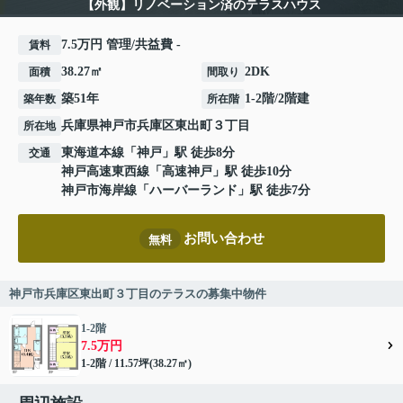
【外観】リノベーション済のテラスハウス
7.5万円 管理/共益費 -
賃料
38.27㎡
2DK
面積
間取り
築51年
1-2階/2階建
築年数
所在階
兵庫県
神戸市兵庫区
東出町
３丁目
所在地
東海道本線
「
神戸
」駅 徒歩8分
交通
神戸高速東西線
「
高速神戸
」駅 徒歩10分
神戸市海岸線
「
ハーバーランド
」駅 徒歩7分
お問い合わせ
無料
神戸市兵庫区東出町３丁目のテラスの募集中物件
1-2階
7.5万円
1-2階 / 11.57坪(38.27㎡)