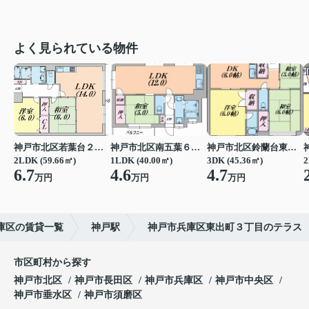
よく見られている物件
神戸市北区若葉台２丁目
神戸市北区南五葉６丁目
神戸市北区鈴蘭台東町６丁目
2LDK (59.66㎡)
1LDK (40.00㎡)
3DK (45.36㎡)
2
6.7
4.6
4.7
万円
万円
万円
庫区の賃貸一覧
神戸駅
神戸市兵庫区東出町３丁目のテラス
市区町村から探す
神戸市北区
神戸市長田区
神戸市兵庫区
神戸市中央区
神戸市垂水区
神戸市須磨区