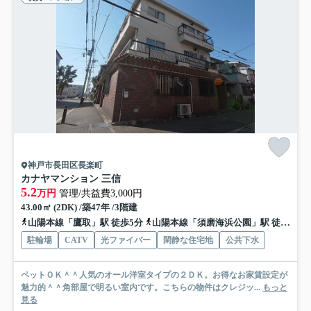
神戸市長田区長楽町
カナヤマンション 三信
5.2
万円
管理/共益費3,000円
43.00㎡ (2DK) /築47年 /3階建
山陽本線「鷹取」駅 徒歩5分
山陽本線「須磨海浜公園」駅 徒歩13分
駐輪場
CATV
光ファイバー
閑静な住宅地
公共下水
ペットＯＫ＾＾人気のオール洋室タイプの２ＤＫ。お得なお家賃設定が
魅力的＾＾角部屋で明るい室内です。こちらの物件はクレジッ...
もっと
見る