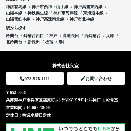
神鉄有馬線
神戸市西神・山手線
神戸高速東西線
山陽本線
神鉄粟生線
神戸市海岸線
東海道本線
山陽電鉄本線
神戸高速南北線
神戸市北神線
駅から探す
鈴蘭台
鈴蘭台西口
神戸
高速長田
西鈴蘭台
兵庫
北鈴蘭台
新長田
板宿
湊川
株式会社良室
078-576-1111
お問い合わせ
〒652-0036
兵庫県神戸市兵庫区福原町1-3 ﾗｲｵﾝｽﾞﾌﾟﾗｻﾞｵｰﾀﾆ神戸 １02号室
営業時間：
10:00～18:00
定休日：
毎週水曜日定休