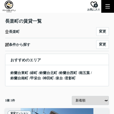
0
お気に入り
長楽町の賃貸一覧
変更
長楽町
変更
条件から探す
おすすめのエリア
鈴蘭台東町
/
緑町
/
鈴蘭台北町
/
鈴蘭台西町
/
南五葉
/
鈴蘭台南町
/
甲栄台
/
神田町
/
泉台
/
君影町
1
棟
1
件
賃貸マンション