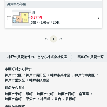
募集中の部屋
3階
5.2万円
3階 / 43.00㎡ / 2DK
1
神戸の賃貸物件のことなら株式会社良室
長楽町の賃貸一覧
市区町村から探す
神戸市北区
神戸市長田区
神戸市兵庫区
神戸市中央区
神戸市垂水区
神戸市須磨区
町名から探す
鈴蘭台東町
緑町
鈴蘭台北町
鈴蘭台西町
南五葉
鈴蘭台南町
甲栄台
神田町
泉台
君影町
沿線から探す